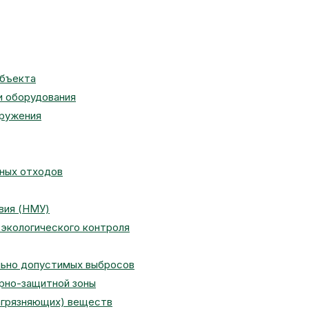
объекта
и оборудования
оружения
сных отходов
вия (НМУ)
экологического контроля
льно допустимых выбросов
арно-защитной зоны
агрязняющих) веществ