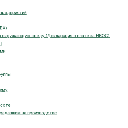
 предприятий
ПВХ)
на окружающую среду (Декларация о плате за НВОС)
П
ами
руппы
муму
ысоте
традавшим на производстве