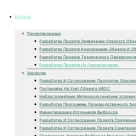
Услуги
Проектирование
Разработка Проекта Ликвидации Опасного Объ
Разработка Проекта Консервации Объекта И О
Разработка Проекта Технического Перевоору
Разработка Проекта На Реконструкцию
Экология
Разработка И Согласование Паспортов Опасны
Постановка На Учет Объекта НВОС
Неблагоприятные Метеорологические Условия
Разработка Программы Производственного Эко
Инвентаризация Источников Выбросов
Разработка И Согласование Проекта Предель
Разработка И Согласование Проекта Санитарн
Проведение Замеров Выбросов Вредных (заг