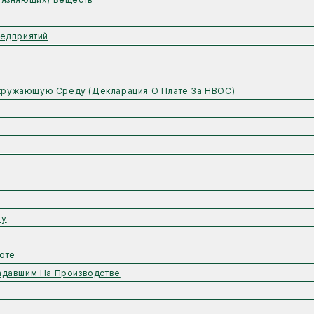
едприятий
Окружающую Среду (Декларация О Плате За НВОС)
ы
му
оте
адавшим На Производстве