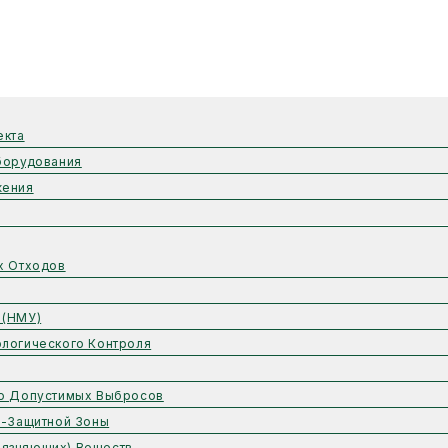
екта
борудования
жения
х Отходов
 (НМУ)
логического Контроля
но Допустимых Выбросов
о-Защитной Зоны
рязняющих) Веществ