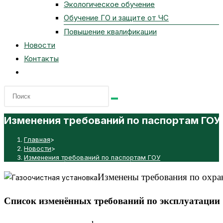
Экологическое обучение
Обучение ГО и защите от ЧС
Повышение квалификации
Новости
Контакты
Переключить
поиск
по
веб-
Изменения требований по паспортам ГОУ
сайту
Главная
>
Новости
>
Изменения требований по паспортам ГОУ
Изменены требования по охран
Список изменённых требований по эксплуатации