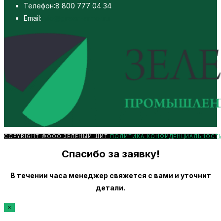
Телефон:
8 800 777 04 34
Откроется
Email:
info@green-armor.ru
в
вашем
приложении
COPYRIGHT ©ООО ЗЕЛЕНЫЙ ЩИТ
ПОЛИТИКА КОНФИДЕНЦИАЛЬНОСТ
Спасибо за заявку!
В течении часа менеджер свяжется с вами и уточнит
детали.
×