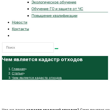
Экологическое обучение
Обучение ГО и защите от ЧС
Повышение квалификации
Новости
Контакты
Переключить
поиск
по
веб-
Чем является кадастр отходов
сайту
Главная
>
Статьи
>
Чем является кадастр отходов
Что же такое
кадастр сведений отходов
? Само понятие к