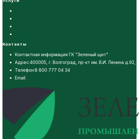
Услуги
Проектирование
Экология
Отчетность
Обучение
Контакты
Контактная информация ГК "Зеленый щит"
Адрес:
400005, г. Волгоград, пр-кт им. В.И. Ленина д.92, 
Телефон:
8 800 777 04 34
Откроется
Email:
info@green-armor.ru
в
вашем
приложении