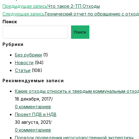
Еще
Предыдущая запись
Что такое 2-ТП Отходы
статьи
Следующая запись
Технический отчет по обращению с отхо
Поиск
Поиск
Рубрики
Без рубрики
(1)
Новости
(94)
Статьи
(108)
Рекомендуемые записи
Какие отходы относить к твердым коммунальным отхо
18 декабря, 2017
/
0 комментариев
Проект ПДВ и НДВ
30 августа, 2021
/
0 комментариев
Порядок проведения негосударственной экспертизы