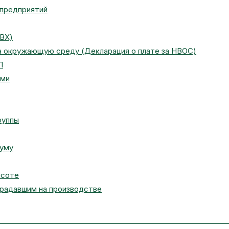
 предприятий
ПВХ)
на окружающую среду (Декларация о плате за НВОС)
П
ами
руппы
муму
ысоте
традавшим на производстве