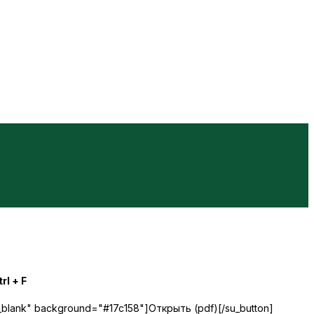
rl + F
="_blank" background="#17c158"]Открыть (pdf)[/su_button]