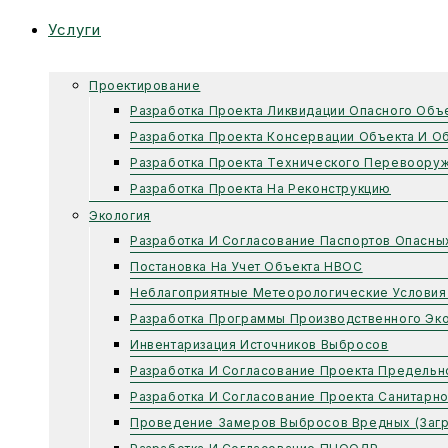
Услуги
Проектирование
Разработка Проекта Ликвидации Опасного Объ
Разработка Проекта Консервации Объекта И О
Разработка Проекта Технического Перевоору
Разработка Проекта На Реконструкцию
Экология
Разработка И Согласование Паспортов Опасны
Постановка На Учет Объекта НВОС
Неблагоприятные Метеорологические Условия
Разработка Программы Производственного Эко
Инвентаризация Источников Выбросов
Разработка И Согласование Проекта Предель
Разработка И Согласование Проекта Санитарн
Проведение Замеров Выбросов Вредных (заг