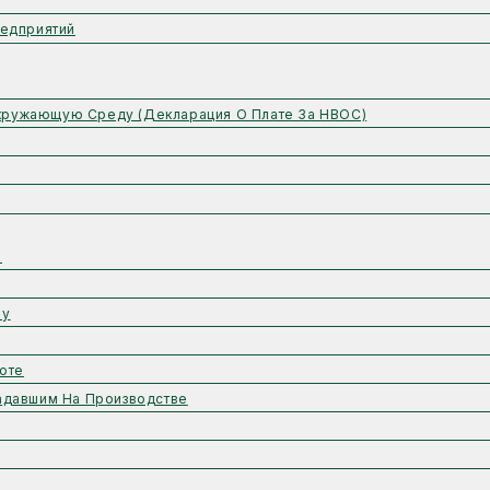
едприятий
Окружающую Среду (Декларация О Плате За НВОС)
ы
му
оте
адавшим На Производстве