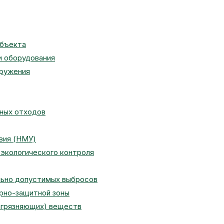
объекта
и оборудования
оружения
сных отходов
вия (НМУ)
экологического контроля
льно допустимых выбросов
арно-защитной зоны
агрязняющих) веществ