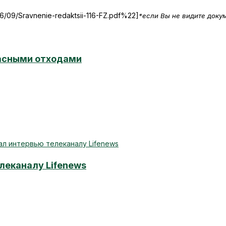
16/09/Sravnenie-redaktsii-116-FZ.pdf%22]
*если Вы не видите доку
пасными отходами
леканалу Lifenews