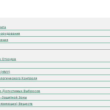
екта
борудования
жения
х Отходов
 (НМУ)
логического Контроля
но Допустимых Выбросов
о-Защитной Зоны
рязняющих) Веществ