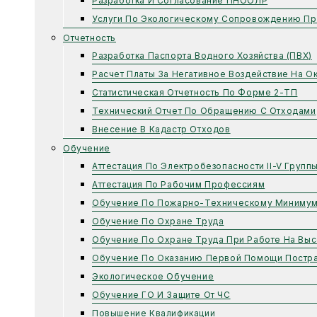
Разработка И Согласование ПНООЛР
Услуги По Экологическому Сопровождению Пр
Отчетность
Разработка Паспорта Водного Хозяйства (ПВХ)
Расчет Платы За Негативное Воздействие На 
Статистическая Отчетность По Форме 2-ТП
Технический Отчет По Обращению С Отходами
Внесение В Кадастр Отходов
Обучение
Аттестация По Электробезопасности II-V Групп
Аттестация По Рабочим Профессиям
Обучение По Пожарно-Техническому Миниму
Обучение По Охране Труда
Обучение По Охране Труда При Работе На Выс
Обучение По Оказанию Первой Помощи Постр
Экологическое Обучение
Обучение ГО И Защите От ЧС
Повышение Квалификации