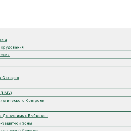
екта
борудования
жения
х Отходов
 (НМУ)
логического Контроля
но Допустимых Выбросов
о-Защитной Зоны
рязняющих) Веществ