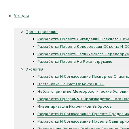
Услуги
Проектирование
Разработка Проекта Ликвидации Опасного Объ
Разработка Проекта Консервации Объекта И О
Разработка Проекта Технического Перевоору
Разработка Проекта На Реконструкцию
Экология
Разработка И Согласование Паспортов Опасны
Постановка На Учет Объекта НВОС
Неблагоприятные Метеорологические Условия
Разработка Программы Производственного Эко
Инвентаризация Источников Выбросов
Разработка И Согласование Проекта Предель
Разработка И Согласование Проекта Санитарн
Проведение Замеров Выбросов Вредных (заг