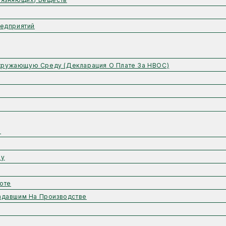
едприятий
Окружающую Среду (Декларация О Плате За НВОС)
ы
му
оте
адавшим На Производстве