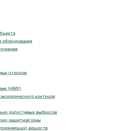
объекта
и оборудования
оружения
сных отходов
вия (НМУ)
экологического контроля
льно допустимых выбросов
арно-защитной зоны
агрязняющих) веществ