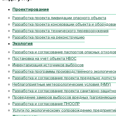
Проектирование
Разработка проекта ликвидации опасного объекта
Разработка проекта консервации объекта и оборудова
Разработка проекта технического перевооружения
Разработка проекта на реконструкцию
Экология
Разработка и согласование паспортов опасных отходо
Постановка на учет объекта НВОС
Инвентаризация источников выбросов
Разработка программы производственного экологическ
Разработка и согласование проекта предельно допуст
Неблагоприятные метеорологические условия (НМУ)
Разработка и согласование проекта санитарно-защитно
Проведение замеров выбросов вредных (загрязняющи
Разработка и согласование ПНООЛР
Услуги по экологическому сопровождению предприяти