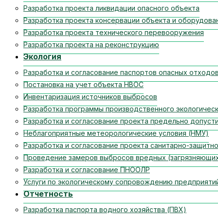
Разработка проекта ликвидации опасного объекта
Разработка проекта консервации объекта и оборудова
Разработка проекта технического перевооружения
Разработка проекта на реконструкцию
Экология
Разработка и согласование паспортов опасных отходо
Постановка на учет объекта НВОС
Инвентаризация источников выбросов
Разработка программы производственного экологическ
Разработка и согласование проекта предельно допуст
Неблагоприятные метеорологические условия (НМУ)
Разработка и согласование проекта санитарно-защитно
Проведение замеров выбросов вредных (загрязняющи
Разработка и согласование ПНООЛР
Услуги по экологическому сопровождению предприяти
Отчетность
Разработка паспорта водного хозяйства (ПВХ)