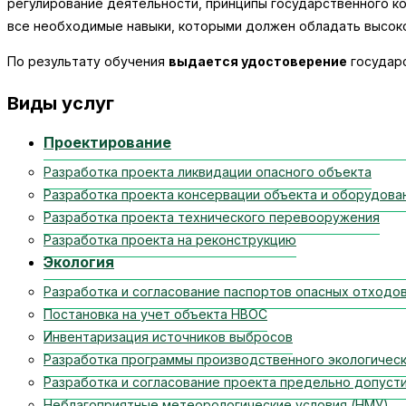
регулирование деятельности, принципы государственного к
все необходимые навыки, которыми должен обладать высок
По результату обучения
выдается удостоверение
государс
Виды услуг
Проектирование
Разработка проекта ликвидации опасного объекта
Разработка проекта консервации объекта и оборудова
Разработка проекта технического перевооружения
Разработка проекта на реконструкцию
Экология
Разработка и согласование паспортов опасных отходо
Постановка на учет объекта НВОС
Инвентаризация источников выбросов
Разработка программы производственного экологическ
Разработка и согласование проекта предельно допуст
Неблагоприятные метеорологические условия (НМУ)