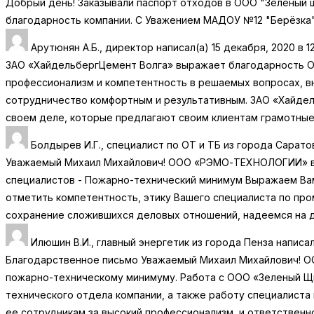
Добрый день! Заказывали паспорт отходов в ООО "Зелёный щ
благодарность компании. С Уважением МАДОУ №12 "Берёзка
Арутюнян А.Б., директор
написал(а)
15 декабря, 2020
в
1
ЗАО «ХайдельбергЦемент Волга» выражает благодарность О
профессионализм и компетентность в решаемых вопросах, в
сотрудничество комфортным и результативным. ЗАО «Хайдел
своем деле, которые предлагают своим клиентам грамотные
Болдырев И.Г., специалист по ОТ и ТБ
из города
Сарато
Уважаемый Михаил Михайлович! ООО «РЭМО-ТЕХНОЛОГИИ» выр
специалистов - Пожарно-технический минимум Выражаем Вам
отметить компетентность, этику Вашего специалиста по пр
сохранение сложившихся деловых отношений, надеемся на д
Илюшин В.И., главный энергетик
из города
Пенза
написал
Благодарственное письмо Уважаемый Михаил Михайлович! О
пожарно-техническому минимуму. Работа с ООО «Зеленый Щи
технического отдела компании, а также работу специалист
ее сотрудникам за высокий профессионализм, и ответственн