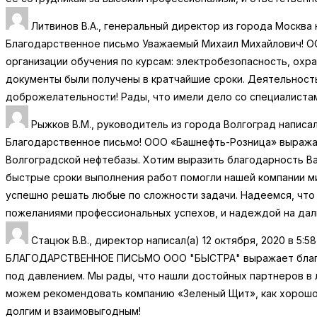
Литвинов В.А., генеральный директор
из города
Москва
Благодарственное письмо Уважаемый Михаил Михайлович! ОО
организации обучения по курсам: электробезопасность, охр
документы были получены в кратчайшие сроки. Деятельност
доброжелательности! Рады, что имели дело со специалистам
Рыжков В.М., руководитель
из города
Волгоград
написал
Благодарственное письмо! ООО «Башнефть-Розница» выража
Волгоградской нефтебазы. Хотим выразить благодарность Ва
быстрые сроки выполнения работ помогли нашей компании м
успешно решать любые по сложности задачи. Надеемся, что
пожеланиями профессиональных успехов, и надеждой на да
Стацюк В.В., директор
написал(а)
12 октября, 2020
в
5:58
БЛАГОДАРСТВЕННОЕ ПИСЬМО ООО "БЫСТРА" выражает благода
под давлением. Мы рады, что нашли достойных партнеров в 
можем рекомендовать компанию «Зеленый Щит», как хорошо
долгим и взаимовыгодным!