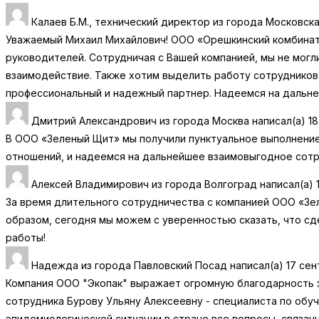
Калаев Б.М., технический директор
из города
Московска
Уважаемый Михаил Михайлович! ООО «Орешкинский комбинат
руководителей. Сотрудничая с Вашей компанией, мы не могл
взаимодействие. Также хотим выделить работу сотрудников 
профессиональный и надежный партнер. Надеемся на дальн
Дмитрий Александрович
из города
Москва
написал(а)
18
В ООО «Зеленый Щит» мы получили пунктуальное выполнение
отношений, и надеемся на дальнейшее взаимовыгодное сотр
Алексей Владимирович
из города
Волгоград
написал(а)
1
За время длительного сотрудничества с компанией ООО «Зел
образом, сегодня мы можем с уверенностью сказать, что сд
работы!
Надежда
из города
Павловский Посад
написал(а)
17 сен
Компания ООО "Экопак" выражает огромную благодарность з
сотрудника Бурову Ульяну Алексеевну - специалиста по об
эпидемиологической ситуации в стране все вопросы, связан