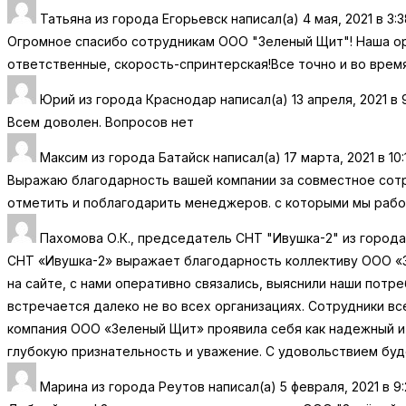
Татьяна
из города
Егорьевск
написал(а)
4 мая, 2021
в
3:3
Огромное спасибо сотрудникам ООО "Зеленый Щит"! Наша ор
ответственные, скорость-спринтерская!Все точно и во время
Юрий
из города
Краснодар
написал(а)
13 апреля, 2021
в
Всем доволен. Вопросов нет
Максим
из города
Батайск
написал(а)
17 марта, 2021
в
10
Выражаю благодарность вашей компании за совместное сотр
отметить и поблагодарить менеджеров. с которыми мы работ
Пахомова О.К., председатель СНТ "Ивушка-2"
из города
СНТ «Ивушка-2» выражает благодарность коллективу ООО «Зе
на сайте, с нами оперативно связались, выяснили наши потр
встречается далеко не во всех организациях. Сотрудники в
компания ООО «Зеленый Щит» проявила себя как надежный 
глубокую признательность и уважение. С удовольствием бу
Марина
из города
Реутов
написал(а)
5 февраля, 2021
в
9