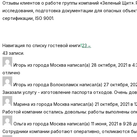
Отзывы клиентов о работе группы компаний «Зеленый Щит». 
исследования, подготовка документации для опасных объект
сертификации, ISO 9001.
Навигация по списку гостевой книги
1
2
3
→
43 записи.
Игорь
из города
Москва
написал(а)
28 октября, 2021
в
4:
отлично
Игорь
из города
Волоколамск
написал(а)
27 октября, 20
Заказали услугу - изготовление паспорта отходов. Очень до
Марина
из города
Москва
написал(а)
21 октября, 2021
в
1
Работой компании остались довольны: работы выполнены опе
Ольга
из города
Москва
написал(а)
11 июня, 2021
в
9:28 д
Сотрудники компании работают оперативно, откликаются бы