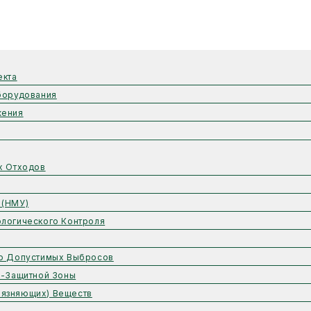
екта
борудования
жения
х Отходов
 (НМУ)
логического Контроля
но Допустимых Выбросов
о-Защитной Зоны
рязняющих) Веществ