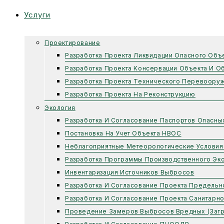
Услуги
Проектирование
Разработка Проекта Ликвидации Опасного Объ
Разработка Проекта Консервации Объекта И О
Разработка Проекта Технического Перевоору
Разработка Проекта На Реконструкцию
Экология
Разработка И Согласование Паспортов Опасны
Постановка На Учет Объекта НВОС
Неблагоприятные Метеорологические Условия
Разработка Программы Производственного Эко
Инвентаризация Источников Выбросов
Разработка И Согласование Проекта Предель
Разработка И Согласование Проекта Санитарн
Проведение Замеров Выбросов Вредных (заг