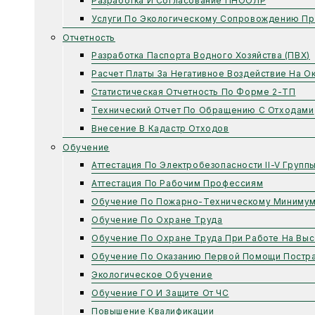
Разработка И Согласование ПНООЛР
Услуги По Экологическому Сопровождению Пр
Отчетность
Разработка Паспорта Водного Хозяйства (ПВХ)
Расчет Платы За Негативное Воздействие На 
Статистическая Отчетность По Форме 2-ТП
Технический Отчет По Обращению С Отходами
Внесение В Кадастр Отходов
Обучение
Аттестация По Электробезопасности II-V Групп
Аттестация По Рабочим Профессиям
Обучение По Пожарно-Техническому Миниму
Обучение По Охране Труда
Обучение По Охране Труда При Работе На Выс
Обучение По Оказанию Первой Помощи Постр
Экологическое Обучение
Обучение ГО И Защите От ЧС
Повышение Квалификации