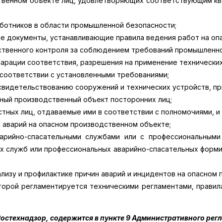
ственном объекте лиц, удовлетворяющих соответствующим к
ботников в области промышленной безопасности;
е документы, устанавливающие правила ведения работ на оп
ственного контроля за соблюдением требований промышленно
арации соответствия, разрешения на применение технических
 соответствии с установленными требованиями;
свидетельствованию сооружений и технических устройств, п
ный производственный объект посторонних лиц;
тных лиц, отдаваемые ими в соответствии с полномочиями, и
 аварий на опасном производственном объекте;
арийно-спасательными службами или с профессиональными
 служб или профессиональных аварийно-спасательных формир
лизу и профилактике причин аварий и инцидентов на опасном
оторой регламентируется техническими регламентами, прави
стехнадзор, содержится в пункте 9 Административного регла