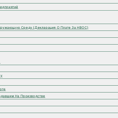
едприятий
Окружающую Среду (Декларация О Плате За НВОС)
ы
му
оте
адавшим На Производстве