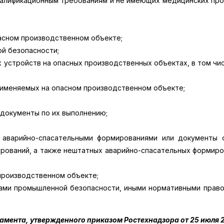
валификационным требованиям и не имеющих медицинских про
асном производственном объекте;
й безопасности;
 устройств на опасных производственных объектах, в том чи
рименяемых на опасном производственном объекте;
 документы по их выполнению;
 аварийно-спасательными формированиями или документы 
ований, а также нештатных аварийно-спасательных формиров
 производственном объекте;
лами промышленной безопасности, иными нормативными право
мента, утвержденного приказом Ростехнадзора от 25 июля 20