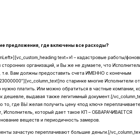
кие предложения, где включены все расходы?
ceInLeft»][vc_custom_heading text=»1 – кадастровые работы/фоно
 сторонних организаций, и Вы же не думаете, что Исполнител
о, т.е. Вам должны предоставить счета ИМЕННО с конечным
:%23000000″][vc_column_text]
по старинке многие Исполнители о
о нужно платить. Или можно обратиться в частные компании, 
к дешевле, выдавая также легитимный документ.
[/vc_column_t
о то, где ВЫ желая получить цену «под ключ» переплачивает
ит, Исполнитель, который дает такое КП – ОБВАРАЧИВАЕТСЯ
енование веществ и периодичность замеров.
лиенты зачастую переплачивают большие деньги.
[/vc_column_te