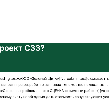
проект СЗЗ?
heading text=»ООО «Зеленый Щит«»][vc_column_text]
оказывает т
езопасности при разработке всплывает множество подводных 
xt=»Основная проблема — это ОЦЕНКА стоимости работ. «][vc_co
росному листу необходимо дать стоимость сопутствующих усл