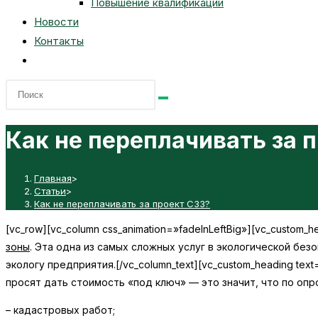
Повышение квалификации
Новости
Контакты
Переключить
поиск
по
веб-
Как не переплачивать за 
сайту
Главная
>
Статьи
>
Как не переплачивать за проект СЗЗ?
[vc_row][vc_column css_animation=»fadeInLeftBig»][vc_custom_
зоны
. Эта одна из самых сложных услуг в экологической б
экологу предприятия.
[/vc_column_text][vc_custom_heading te
просят дать стоимость «под ключ» — это значит, что по оп
– кадастровых работ;