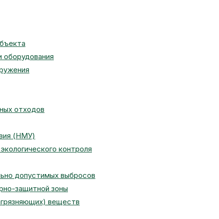
объекта
и оборудования
оружения
сных отходов
вия (НМУ)
экологического контроля
льно допустимых выбросов
арно-защитной зоны
агрязняющих) веществ