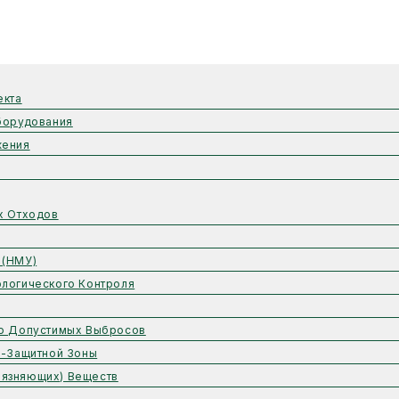
екта
борудования
жения
х Отходов
 (НМУ)
логического Контроля
но Допустимых Выбросов
о-Защитной Зоны
рязняющих) Веществ