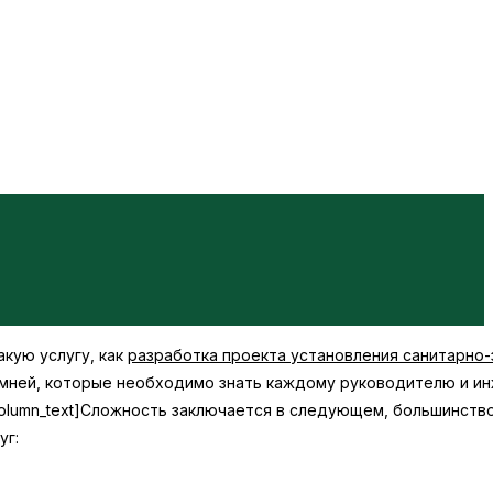
акую услугу, как
разработка проекта установления санитарно
камней, которые необходимо знать каждому руководителю и и
lumn_text]
Сложность заключается в следующем, большинство
уг: