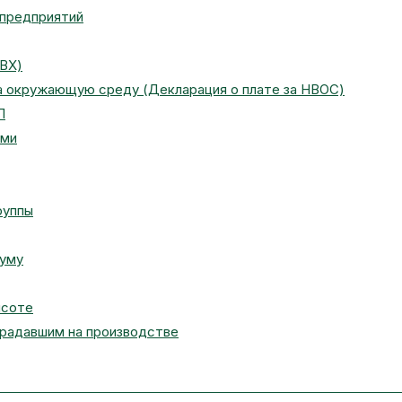
 предприятий
ПВХ)
на окружающую среду (Декларация о плате за НВОС)
П
ами
руппы
муму
ысоте
традавшим на производстве