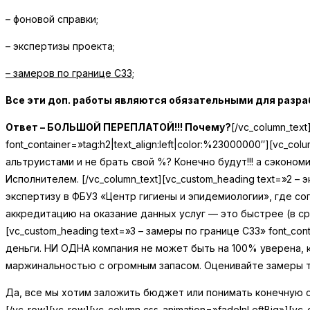
– фоновой справки;
– экспертизы проекта;
– замеров по границе СЗЗ;
Все эти доп. работы являются обязательными для разра
Ответ – БОЛЬШОЙ ПЕРЕПЛАТОЙ!!! Почему?
[/vc_column_tex
font_container=»tag:h2|text_align:left|color:%23000000″][vc_colu
альтруистами и не брать свой %? Конечно будут!!! а сэконо
Исполнителем.
[/vc_column_text][vc_custom_heading text=»2 – э
экспертизу в ФБУЗ «Центр гигиены и эпидемиологии», где со
аккредитацию на оказание данных услуг — это быстрее (в 
[vc_custom_heading text=»3 – замеры по границе СЗЗ» font_conta
деньги. НИ ОДНА компания не может быть на 100% уверена, 
маржинальностью с огромным запасом. Оценивайте замеры т
Да, все мы хотим заложить бюджет или понимать конечную с
[/vc_row][vc_row][vc_column css_animation=»fadeInLeftBig»][vc_