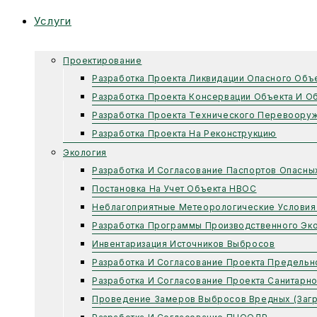
Услуги
Проектирование
Разработка Проекта Ликвидации Опасного Объ
Разработка Проекта Консервации Объекта И О
Разработка Проекта Технического Перевоору
Разработка Проекта На Реконструкцию
Экология
Разработка И Согласование Паспортов Опасны
Постановка На Учет Объекта НВОС
Неблагоприятные Метеорологические Условия
Разработка Программы Производственного Эко
Инвентаризация Источников Выбросов
Разработка И Согласование Проекта Предель
Разработка И Согласование Проекта Санитарн
Проведение Замеров Выбросов Вредных (заг