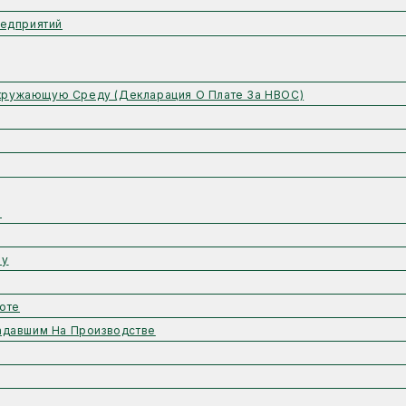
едприятий
Окружающую Среду (Декларация О Плате За НВОС)
ы
му
оте
адавшим На Производстве