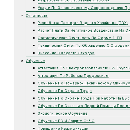
Разработка И Согласование ПНООЛР
Услуги По Экологическому Сопровождению Пр
Отчетность
Разработка Паспорта Водного Хозяйства (ПВХ)
Расчет Платы За Негативное Воздействие На 
Статистическая Отчетность По Форме 2-ТП
Технический Отчет По Обращению С Отходами
Внесение В Кадастр Отходов
Обучение
Аттестация По Электробезопасности II-V Групп
Аттестация По Рабочим Профессиям
Обучение По Пожарно-Техническому Миниму
Обучение По Охране Труда
Обучение По Охране Труда При Работе На Выс
Обучение По Оказанию Первой Помощи Постр
Экологическое Обучение
Обучение ГО И Защите От ЧС
Повышение Квалификации