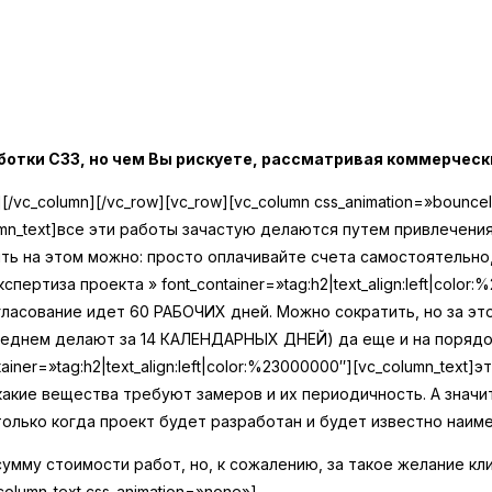
ботки СЗЗ, но чем Вы рискуете, рассматривая коммерчес
t][/vc_column][/vc_row][vc_row][vc_column css_animation=»boun
mn_text]
все эти работы зачастую делаются путем привлечения
мить на этом можно: просто оплачивайте счета самостоятельн
кспертиза проекта » font_container=»tag:h2|text_align:left|color
гласование идет 60 РАБОЧИХ дней. Можно сократить, но за эт
среднем делают за 14 КАЛЕНДАРНЫХ ДНЕЙ) да еще и на порядо
iner=»tag:h2|text_align:left|color:%23000000″][vc_column_text]
эт
какие вещества требуют замеров и их периодичность. А знач
олько когда проект будет разработан и будет известно наим
умму стоимости работ, но, к сожалению, за такое желание к
column_text css_animation=»none»]