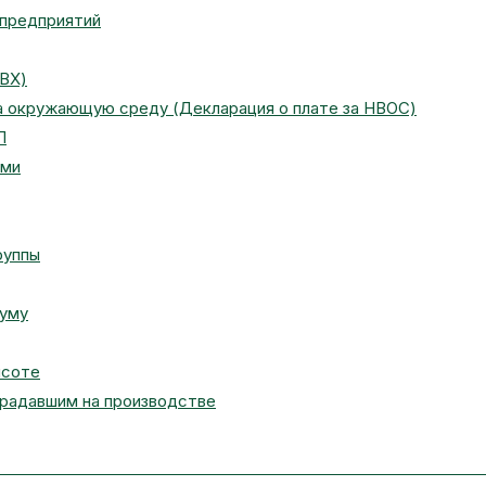
 предприятий
ПВХ)
на окружающую среду (Декларация о плате за НВОС)
П
ами
руппы
муму
ысоте
традавшим на производстве