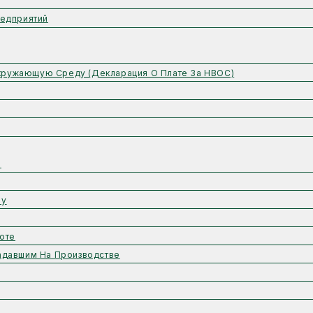
едприятий
Окружающую Среду (Декларация О Плате За НВОС)
ы
му
оте
адавшим На Производстве